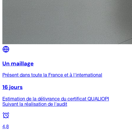
Un maillage
Présent dans toute la France et à l'international
16 jours
Estimation de la délivrance du certificat QUALIOPI
Suivant la réalisation de l'audit
4,8